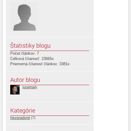
Štatistiky blogu
Počet článkov: 7
Celková čítanosť: 23665x
Priemerná čítanosť článkov: 3381x
Autor blogu
jurajmaly
Kategórie
Nezaradené
(7)