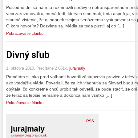
Posledné dni sa nám tu rozmnožili správy o netransparentnom prideľo
veci zarezonovali aj mená ľudí, ktorých sme mali, teda aspoň ja, v k
smutné zistenie, že aj napriek svojmu serióznemu vystupovaniu sa pr
O kom hovorím? Dozviete sa. Média sa teda pustili aj do […]
Pokračovanie článku
Divný sľub
1. októbra 2010, Prečítané 2 081x,
jurajmaly
Pamätám si, ako pred voľbami hovorili zástupcovia pravice v televízii
ako vtedajšia vláda. Povedali, že za ich vládnutia sa Slováci budú 
opýtala, čo konkrétne chcú urobiť tak odvetili, že bude stačiť, že on
že teraz sa lepšie nemáme a dokonca nám všetko […]
Pokračovanie článku
RSS
jurajmaly
jurajmaly.blog.pravda.sk