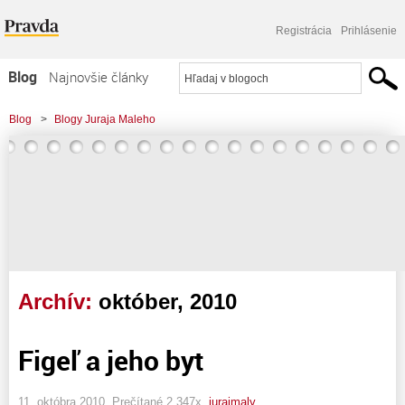
Registrácia
Prihlásenie
Blog
Najnovšie články
Najčítanejšie články
Blog
>
Blogy Juraja Maleho
Najkomentovanejšie články
Zoznam blogov
Komerčné blogy
Archív:
október, 2010
Figeľ a jeho byt
11. októbra 2010, Prečítané 2 347x,
jurajmaly